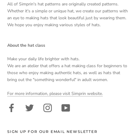
All of Simprin's hat patterns are originally created patterns.
いただけてとても嬉しいです。
プロヴァンスプリントはシックで大人のカジュアルにぴっ
Whether it's a simple or unique hat, we create our patterns with
たりなおしゃれなキャップに仕上がっていますね。
an eye to making hats that look beautiful just by wearing them.
生地で雰囲気がかわるのでぜひ生地を変えても楽しんでい
We hope you enjoy making various styles of hats.
ただけたらと思います。
About the hat class
11/29/2024
みはな
Make your daily life brighter with hats.
We are an atelier that offers a hat making class for beginners to
フリーサイズが良い！
those who enjoy making authentic hats, as well as hats that
作りやすく仕上がりも可愛いキャップです。
bring out the "something wonderful" in adult women.
この型紙で、かなり大きいサイズの人にも被ってもらえるの
で、女性だけでなく男性用としても使えるのでとっても良いで
For more information, please visit Simprin website.
す！
写真は友人のご主人。
合うサイズの帽子がなく諦めてたとのことでしたが、被っても
らうと気に入っていただけたようで嬉しいです！
SIGN UP FOR OUR EMAIL NEWSLETTER