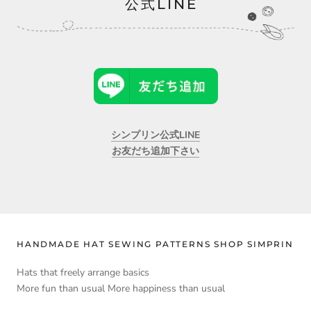
公式LINE
03/03/2025
Mari Kamada
シンプリンキャップさすが
キャップは一見どこにでもあると思われがちですが
シンプリンキャップはさすが、つばの角度が
いいんです。だからちゃんときまる。
さらにサイズが自由になるバックバンドの
付き方も、ロングヘアーのかたが
シンプリン公式LINE
出しやすい形になっているから、
お友だち追加下さい
とてもうれしいデザインだと思います。
HANDMADE HAT SEWING PATTERNS SHOP SIMPRIN
>>
帽子を手作り 型紙のお店 Simprin シンプリン
replied:
Hats that freely arrange basics
嬉しいお言葉と素敵なキャップのお写真ありがとうござい
More fun than usual More happiness than usual
ます。
つばの角度はこだわって何度もやり直したので気に入って