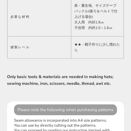
表・裏生地、サイズテープ
バックル(後ろをベルトで仕
上げる場合)
必要な材料
大人用 内径1.8㎝
子供用 内径1.5～1.6㎝
★★：帽子作りに少し慣れた
縫製レベル
ら
Only basic tools & materials are needed in making hats;
sewing machine, iron, scissors, needle, thread, awl etc.
Please note the following when purchasing patterns
Seam allowance is incorporated into A4 size patterns.
You can use by directly cutting out the patterns.
You can proceed by reading our instruction (recipe) with