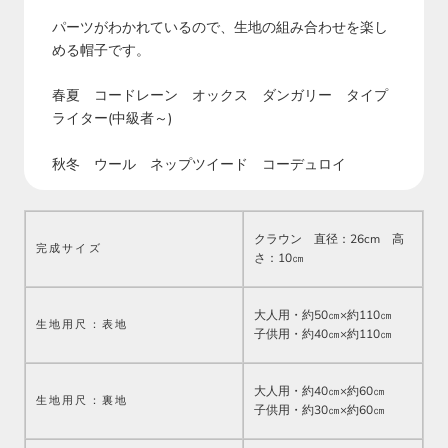
パーツがわかれているので、生地の組み合わせを楽し
める帽子です。
春夏 コードレーン オックス ダンガリー タイプ
ライター(中級者～)
秋冬 ウール ネップツイード コーデュロイ
クラウン 直径：26cm 高
完成サイズ
さ：10㎝
大人用・約50㎝×約110㎝
生地用尺：表地
子供用・約40㎝×約110㎝
大人用・約40㎝×約60㎝
生地用尺：
裏地
子供用・約30㎝×約60㎝