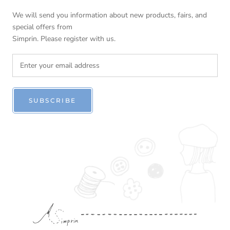
We will send you information about new products, fairs, and
special offers from
Simprin. Please register with us.
>>
帽子を手作り 型紙のお店 Simprin シンプリン
replied:
嬉しいご感想とお写真ありがとうございます。
合うサイズの帽子がなくて諦めていた方に気に入っていた
だけて、私もとても嬉しく思います。
手作りだからできることですよね。
いろいろ作って楽しまれてくださいね。
SUBSCRIBE
11/24/2024
Nauraamysa
心地よい帽子
とても心地よい帽子が出来ました。
作り方もとても丁寧で分かりやすかったです。
サイズ調整が55cm〜62cmと幅広いく、夫婦で被れるのでとて
も便利です。