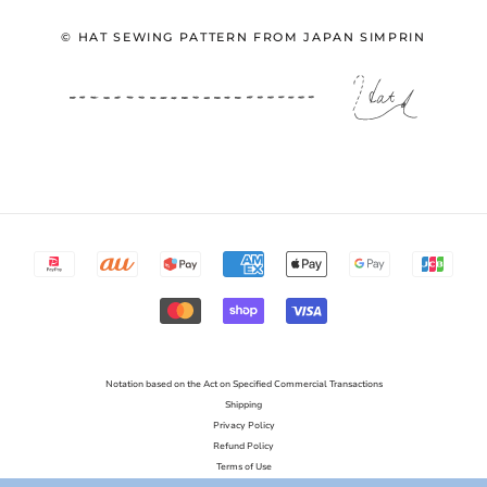
© HAT SEWING PATTERN FROM JAPAN SIMPRIN
>>
帽子を手作り 型紙のお店 Simprin シンプリン
replied:
嬉しいご感想とおしゃれなキャップをたくさん作っていた
だきありがとうございます。
心地よくご夫婦で楽しんでいただけて嬉しいです。
Notation based on the Act on Specified Commercial Transactions
Shipping
Privacy Policy
Refund Policy
Terms of Use