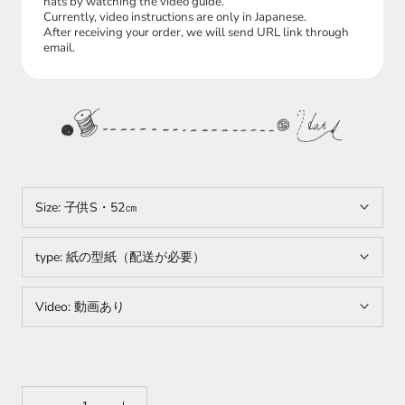
hats by watching the video guide.
Currently, video instructions are only in Japanese.
After receiving your order, we will send URL link through
email.
Size:
子供S・52㎝
type:
紙の型紙（配送が必要）
Video:
動画あり