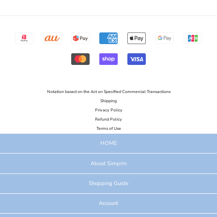
Notation based on the Act on Specified Commercial Transactions
Shipping
Privacy Policy
Refund Policy
Terms of Use
HOME
About Simprin
Shopping Guide
Account