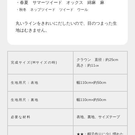
・春夏 サマーツイード オックス 綿麻 麻
・秋冬 ネップツイード ツイード ウール
丸いラインをきれいにだしたいので、目のつまった生
地はむきません。
クラウン 直径：約25cm
完成サイズ(Ⅿサイズの時)
高さ：約11㎝
幅110cm×約50cm
生地用尺：表地
幅110cm×約50cm
生地用尺：
裏地
表地、裏地、サイズテープ
必要な材料
★★：
帽子作りに少し慣れた