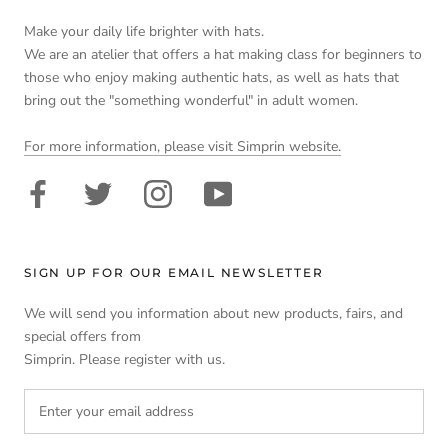
カーブの縫い合わせが多く、型紙を見ただけでは分からないの
ですが、生地を合わせてびっくり‼︎重ねれば生地がぴったり重な
Make your daily life brighter with hats.
るのでズレたりシワになることもありませんでした。
We are an atelier that offers a hat making class for beginners to
かぶった姿も好評です♬
those who enjoy making authentic hats, as well as hats that
bring out the "something wonderful" in adult women.
>>
帽子を手作り 型紙のお店 Simprin シンプリン
replied:
ありがとうございます！
For more information, please visit Simprin website.
カーブの違う型紙もきれいにあわせやすいように工夫した
ので、そう言っていただけて嬉しいです。ぜひいろいろ楽
しまれてくださいね＾＾
1
2
SIGN UP FOR OUR EMAIL NEWSLETTER
We will send you information about new products, fairs, and
special offers from
Simprin. Please register with us.