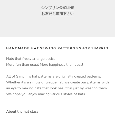
弘美 山下
シンプリン公式LINE
可愛さ満点
お友だち追加下さい
コロンとしたシルエットが可愛いお洒落なベレー。
合印がしっかりしているのでパーツは少し多いけど作りやす
く 出来上がりも大満足です。
>>
帽子を手作り 型紙のお店 Simprin シンプリン
replied:
ありがとうございます。
HANDMADE HAT SEWING PATTERNS SHOP SIMPRIN
そうなんです。一見難しそうでも合印をきちんとあわせて
いただけたらきれいな形に仕上がります。
Hats that freely arrange basics
コロンと丸いかたちベレー、たくさん楽しんでいただけま
More fun than usual More happiness than usual
すように。
All of Simprin's hat patterns are originally created patterns.
Whether it's a simple or unique hat, we create our patterns with
11/10/2021
an eye to making hats that look beautiful just by wearing them.
SCHRITT
We hope you enjoy making various styles of hats.
作りやすい！
とても作りやすいベレー帽です！
About the hat class