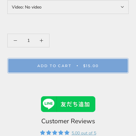
Video:
No video
ADD TO CART
$15.00
Customer Reviews
5.00 out of 5