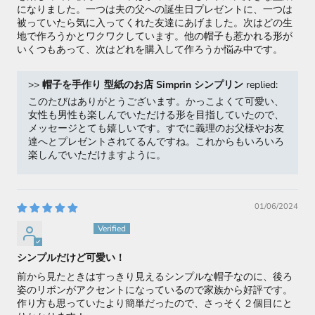
になりました。一つは夫の父への誕生日プレゼントに、一つは
被っていたら気に入ってくれた友達にあげました。次はどの生
地で作ろうかとワクワクしています。他の帽子も惹かれる形が
いくつもあって、次はどれを購入して作ろうか悩み中です。
>>
帽子を手作り 型紙のお店 Simprin シンプリン
replied:
このたびはありがとうございます。かっこよくて可愛い、
女性も男性も楽しんでいただける形を目指していたので、
メッセージとても嬉しいです。すでに義理のお父様やお友
達へとプレゼントされてるんですね。これからもいろいろ
楽しんでいただけますように。
01/06/2024
あこまる
シンプルだけど可愛い！
前から見たときはすっきり見えるシンプルな帽子なのに、後ろ
姿のリボンがアクセントになっているので家族から好評です。
作り方も思っていたより簡単だったので、さっそく２個目にと