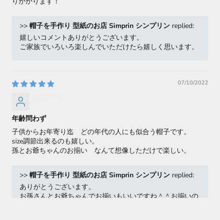
りかかります！
>>
帽子を手作り 型紙のお店 Simprin シンプリン
replied:
嬉しいコメントありがとうございます。
ご家族でいろいろ楽しんでいただけたら嬉しく思います。
07/10/2022
弘美 山下
年齢問わず
子供からお年寄り迄 どの年代の人にも似合う帽子です。
size調節出来るのも嬉しい。
孫とお爺ちゃんのお揃い なんて想像しただけで楽しい。
>>
帽子を手作り 型紙のお店 Simprin シンプリン
replied:
ありがとうございます。
お孫さんとお爺ちゃんでお揃いもいいですね＾＾お揃いの
生地で作るのもかわいいですすが、パーツがわかれてる帽
子なので、どこか一部をお揃いにするのもおしゃれになる