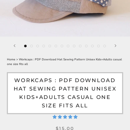
Home
>
Workcaps : PDF Download Hat Sewing Pattern Unisex Kids+Adults casual
one size fits all
WORKCAPS : PDF DOWNLOAD
HAT SEWING PATTERN UNISEX
KIDS+ADULTS CASUAL ONE
SIZE FITS ALL
$15.00