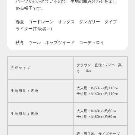
パーツがわかれているので、生地の組み合わせを楽し
める帽子です。
春夏 コードレーン オックス ダンガリー タイプ
ライター(中級者～)
秋冬 ウール ネップツイード コーデュロイ
クラウン 直径：26cm 高
完成サイズ
さ：10㎝
大人用・約50㎝×約110㎝
生地用尺：表地
子供用・約40㎝×約110㎝
大人用・約40㎝×約60㎝
生地用尺：
裏地
子供用・約30㎝×約60㎝
表・裏生地、サイズテープ