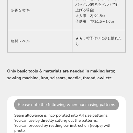
バックル(後ろをベルトで仕
上げる場合)
必要な材料
大人用 内径1.8㎝
子供用 内径1.5～1.6㎝
★★：帽子作りに少し慣れた
縫製レベル
ら
Only basic tools & materials are needed in making hats;
sewing machine, iron, scissors, needle, thread, awl etc.
Please note the following when purchasing patterns
Seam allowance is incorporated into A4 size patterns.
You can use by directly cutting out the patterns.
You can proceed by reading our instruction (recipe) with
photo.